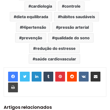
cardiologia
controle
dieta equilibrada
hábitos saudáveis
Hipertensão
pressão arterial
prevenção
qualidade do sono
redução do estresse
saúde cardiovascular
Linkedin
Tumblr
Pinterest
Reddit
VK
Compartilhar via e-mail
Imprimir
Artigos relacionados