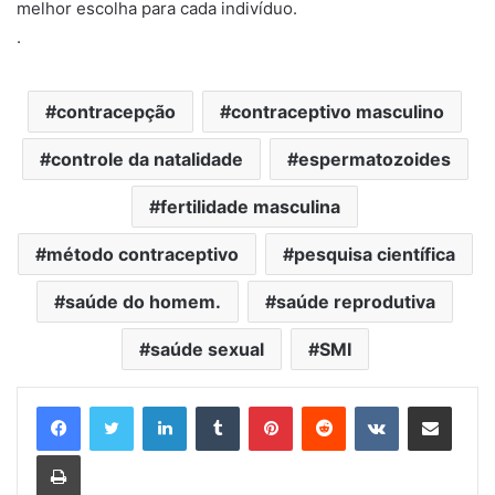
melhor escolha para cada indivíduo.
.
contracepção
contraceptivo masculino
controle da natalidade
espermatozoides
fertilidade masculina
método contraceptivo
pesquisa científica
saúde do homem.
saúde reprodutiva
saúde sexual
SMI
Linkedin
Tumblr
Pinterest
Reddit
VK
Compartilhar via e-mail
Imprimir