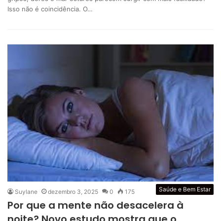
Isso não é coincidência. O…
Saúde e Bem Estar
Suylane
dezembro 3, 2025
0
175
Por que a mente não desacelera à
noite? Novo estudo mostra que o