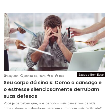
Saúde e Bem Estar
Suylane
janeiro 14, 2026
0
104
Seu corpo dá sinais: Como o cansaço e
o estresse silenciosamente derrubam
suas defesas
Você já percebeu que, nos períodos mais cansativos da vida,
gripes, dores e mal-estares parecem surgir com mais facilidade?