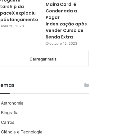
 foguete
Maíra Cardi é
tarship da
Condenada a
paceX explodiu
Pagar
pós lançamento
Indenização após
abril 20, 2023
Vender Curso de
Renda Extra
outubro 12, 2023
Carregar mais
Temas
Astronomia
Biografia
Carros
Ciência e Tecnologia