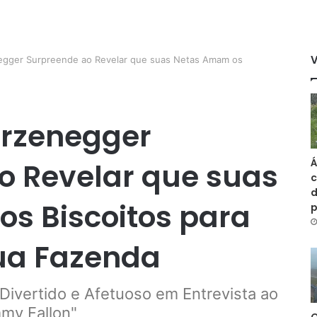
egger Surpreende ao Revelar que suas Netas Amam os
rzenegger
Á
o Revelar que suas
c
d
s Biscoitos para
ua Fazenda
ivertido e Afetuoso em Entrevista ao
my Fallon"