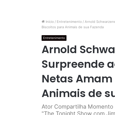
Início
/
Entretenimento
/
Arnold Schwarzen
Biscoitos para Animais de sua Fazenda
Entretenimento
Arnold Schwa
Surpreende a
Netas Amam o
Animais de s
Ator Compartilha Momento D
"The Tonight Show com Jim