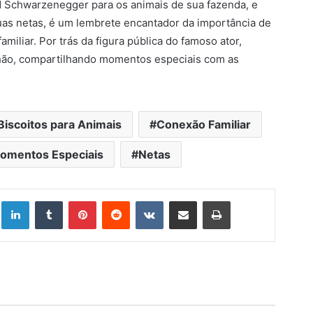
old Schwarzenegger para os animais de sua fazenda, e
as netas, é um lembrete encantador da importância de
iliar. Por trás da figura pública do famoso ator,
hão, compartilhando momentos especiais com as
Biscoitos para Animais
Conexão Familiar
omentos Especiais
Netas
Linkedin
Tumblr
Pinterest
Reddit
VK
Compartilhar via e-mail
Imprimir