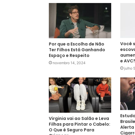
Você s
Por que a Escolha de Não
escova
Ter Filhos Está Ganhando
aument
Espaço e Respeito
e AVC
novembro 14, 2024
julho 
Estud
Virginia vai ao Salão e Leva
Brasil
Filhas para Pintar o Cabelo:
Alerta
O Que é Seguro Para
Cigarr