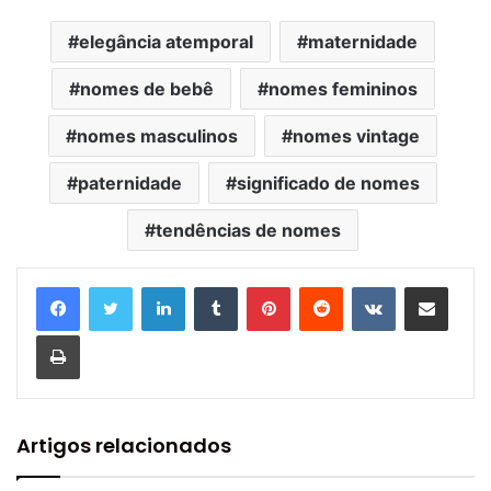
elegância atemporal
maternidade
nomes de bebê
nomes femininos
nomes masculinos
nomes vintage
paternidade
significado de nomes
tendências de nomes
Linkedin
Tumblr
Pinterest
Reddit
VK
Compartilhar via e-mail
Imprimir
Artigos relacionados