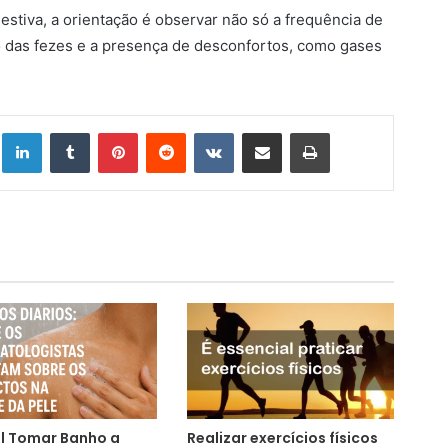
stiva, a orientação é observar não só a frequência de
 das fezes e a presença de desconfortos, como gases
Linkedin
Tumblr
Pinterest
Reddit
VK
Compartilhar via e-mail
Imprimir
l Tomar Banho a
Realizar exercícios físicos