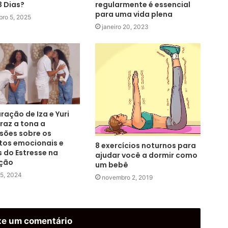
 Dias?
regularmente é essencial
para uma vida plena
bro 5, 2025
janeiro 20, 2023
ração de Iza e Yuri
traz a tona a
sões sobre os
tos emocionais e
8 exercícios noturnos para
s do Estresse na
ajudar você a dormir como
ção
um bebê
15, 2024
novembro 2, 2019
xe um comentário