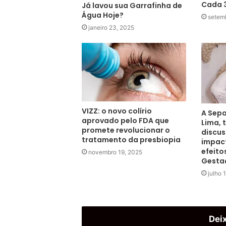
Cada 3
Já lavou sua Garrafinha de
Água Hoje?
setem
janeiro 23, 2025
VIZZ: o novo colírio
A Sepa
aprovado pelo FDA que
Lima, 
promete revolucionar o
discus
tratamento da presbiopia
impac
efeito
novembro 19, 2025
Gesta
julho 
Dei