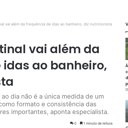
al vai além da frequência de idas ao banheiro, diz nutricionista
tinal vai além da
 idas ao banheiro,
Á
c
sta
d
 ao dia não é a única medida de um
 como formato e consistência das
es importantes, aponta especialista.
0
1 minuto de leitura