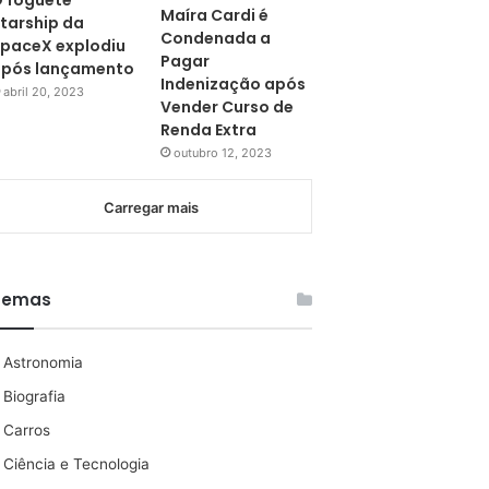
 foguete
Maíra Cardi é
tarship da
Condenada a
paceX explodiu
Pagar
pós lançamento
Indenização após
abril 20, 2023
Vender Curso de
Renda Extra
outubro 12, 2023
Carregar mais
Temas
Astronomia
Biografia
Carros
Ciência e Tecnologia