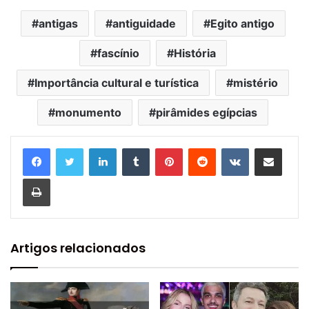
antigas
antiguidade
Egito antigo
fascínio
História
Importância cultural e turística
mistério
monumento
pirâmides egípcias
Linkedin
Tumblr
Pinterest
Reddit
VK
Compartilhar via e-mail
Imprimir
Artigos relacionados