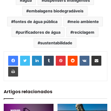
agua
dispensers inteligentes
embalagens biodegradáveis
fontes de água pública
meio ambiente
purificadores de água
reciclagem
sustentabilidade
Linkedin
Tumblr
Pinterest
Reddit
VK
Compartilhar via e-mail
Imprimir
Artigos relacionados