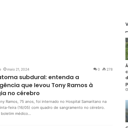
Á
e
maio 21, 2024
0
278
c
toma subdural: entenda a
d
gência que levou Tony Ramos à
gia no cérebro
ony Ramos, 75 anos, foi internado no Hospital Samaritano na
uinta-feira (16/05) com quadro de sangramento no cérebro.
 boletim médico…