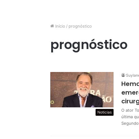
Início
/
prognóstico
prognóstico
Suylan
Hema
emer
cirur
O ator T
Noticias
última q
Segundo