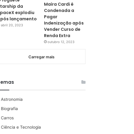
 foguete
Maíra Cardi é
tarship da
Condenada a
paceX explodiu
Pagar
pós lançamento
Indenização após
abril 20, 2023
Vender Curso de
Renda Extra
outubro 12, 2023
Carregar mais
Temas
Astronomia
Biografia
Carros
Ciência e Tecnologia