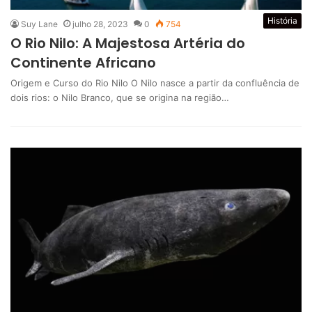
História
Suy Lane
julho 28, 2023
0
754
O Rio Nilo: A Majestosa Artéria do
Continente Africano
Origem e Curso do Rio Nilo O Nilo nasce a partir da confluência de
dois rios: o Nilo Branco, que se origina na região…