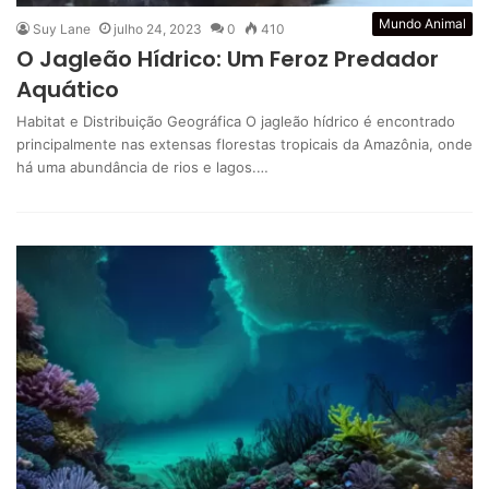
Mundo Animal
Suy Lane
julho 24, 2023
0
410
O Jagleão Hídrico: Um Feroz Predador
Aquático
Habitat e Distribuição Geográfica O jagleão hídrico é encontrado
principalmente nas extensas florestas tropicais da Amazônia, onde
há uma abundância de rios e lagos.…