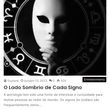
Entretenimento
Suylane
outubro 15, 2023
0
309
O Lado Sombrio de Cada Signo
A astrologia tem sido uma fonte de interesse e curiosidade para
muitas pessoas ao redor do mundo. Os signos do zodíaco são
frequentemente vistos…