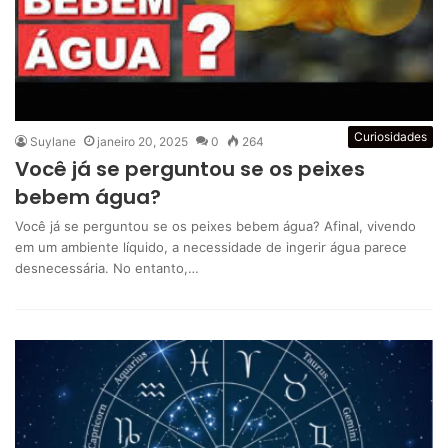
Curiosidades
Suylane
janeiro 20, 2025
0
264
Você já se perguntou se os peixes
bebem água?
Você já se perguntou se os peixes bebem água? Afinal, vivendo
em um ambiente líquido, a necessidade de ingerir água parece
desnecessária. No entanto,…