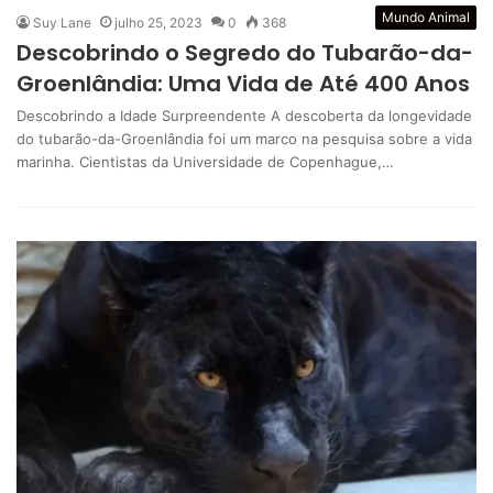
Mundo Animal
Suy Lane
julho 25, 2023
0
368
Descobrindo o Segredo do Tubarão-da-
Groenlândia: Uma Vida de Até 400 Anos
Descobrindo a Idade Surpreendente A descoberta da longevidade
do tubarão-da-Groenlândia foi um marco na pesquisa sobre a vida
marinha. Cientistas da Universidade de Copenhague,…