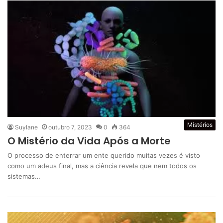
Mistérios
Suylane
outubro 7, 2023
0
364
O Mistério da Vida Após a Morte
O processo de enterrar um ente querido muitas vezes é visto
como um adeus final, mas a ciência revela que nem todos os
sistemas…