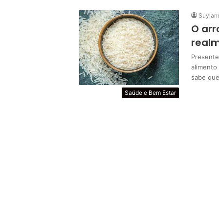
Suylan
O arr
real
Presente
alimento 
sabe qu
Saúde e Bem Estar