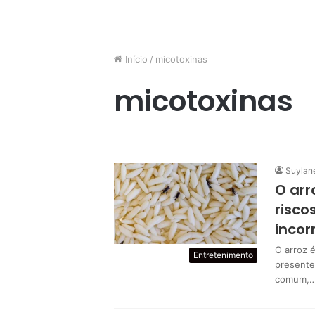
Início
/
micotoxinas
micotoxinas
Suylan
O arr
risco
incor
O arroz 
Entretenimento
presente
comum,