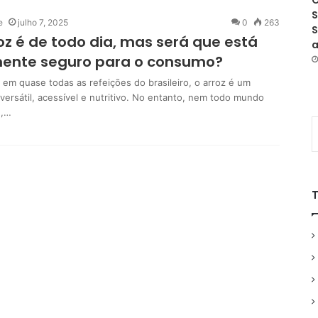
O
S
e
julho 7, 2025
0
263
S
oz é de todo dia, mas será que está
a
mente seguro para o consumo?
 em quase todas as refeições do brasileiro, o arroz é um
versátil, acessível e nutritivo. No entanto, nem todo mundo
e,…