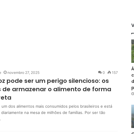
Á
e
novembro 27, 2025
0
157
c
oz pode ser um perigo silencioso: os
d
s de armazenar o alimento de forma
reta
é um dos alimentos mais consumidos pelos brasileiros e está
 diariamente na mesa de milhões de famílias. Por ser tão
…