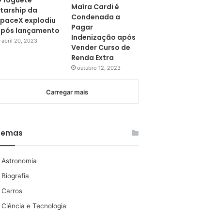
 foguete
Maíra Cardi é
tarship da
Condenada a
paceX explodiu
Pagar
pós lançamento
Indenização após
abril 20, 2023
Vender Curso de
Renda Extra
outubro 12, 2023
Carregar mais
Temas
Astronomia
Biografia
Carros
Ciência e Tecnologia