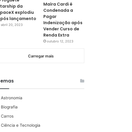
 foguete
Maíra Cardi é
tarship da
Condenada a
paceX explodiu
Pagar
pós lançamento
Indenização após
abril 20, 2023
Vender Curso de
Renda Extra
outubro 12, 2023
Carregar mais
Temas
Astronomia
Biografia
Carros
Ciência e Tecnologia