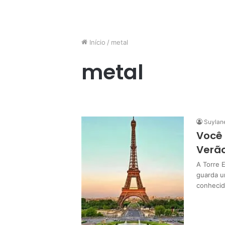
Início
/
metal
metal
Suylan
Você 
Verão
A Torre 
guarda u
conhecid