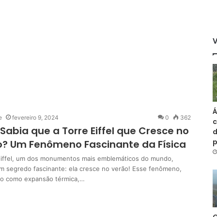
Á
e
fevereiro 9, 2024
0
362
c
Sabia que a Torre Eiffel que Cresce no
d
? Um Fenômeno Fascinante da Física
Eiffel, um dos monumentos mais emblemáticos do mundo,
m segredo fascinante: ela cresce no verão! Esse fenômeno,
o como expansão térmica,…