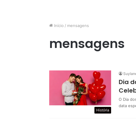
Início
/
mensagens
mensagens
Suylan
Dia d
Celeb
O Dia do
data esp
História