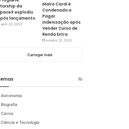
 foguete
Maíra Cardi é
tarship da
Condenada a
paceX explodiu
Pagar
pós lançamento
Indenização após
abril 20, 2023
Vender Curso de
Renda Extra
outubro 12, 2023
Carregar mais
Temas
Astronomia
Biografia
Carros
Ciência e Tecnologia