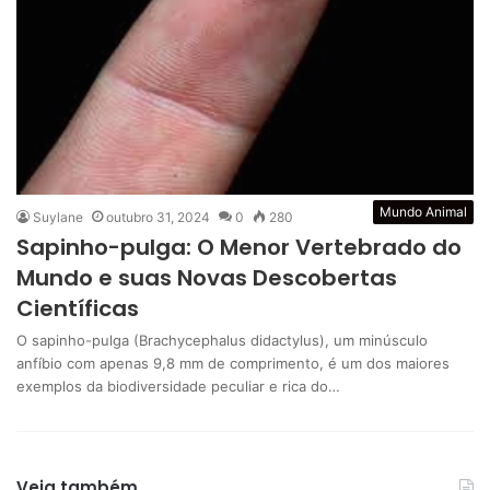
Mundo Animal
Suylane
outubro 31, 2024
0
280
Sapinho-pulga: O Menor Vertebrado do
Mundo e suas Novas Descobertas
Científicas
O sapinho-pulga (Brachycephalus didactylus), um minúsculo
anfíbio com apenas 9,8 mm de comprimento, é um dos maiores
exemplos da biodiversidade peculiar e rica do…
Veja também