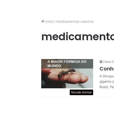
Início
/
medicamentos caseiros
medicamento
Fatos C
Conh
A Dinopo
gigante 
Brasil, 
Mundo Animal