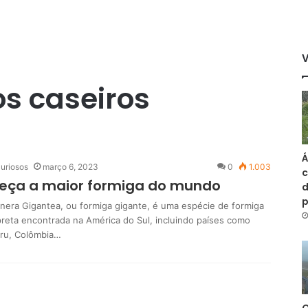
s caseiros
Á
uriosos
março 6, 2023
0
1.003
c
eça a maior formiga do mundo
d
nera Gigantea, ou formiga gigante, é uma espécie de formiga
preta encontrada na América do Sul, incluindo países como
Peru, Colômbia…