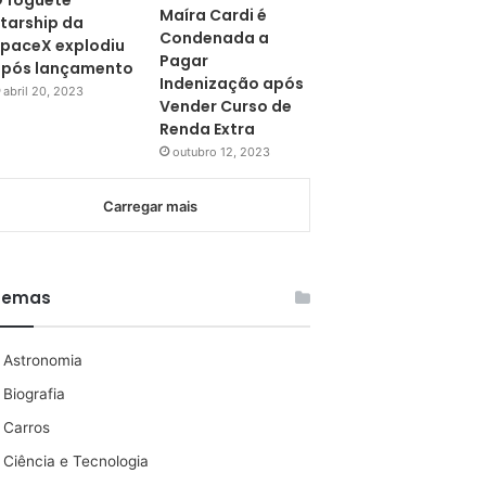
 foguete
Maíra Cardi é
tarship da
Condenada a
paceX explodiu
Pagar
pós lançamento
Indenização após
abril 20, 2023
Vender Curso de
Renda Extra
outubro 12, 2023
Carregar mais
Temas
Astronomia
Biografia
Carros
Ciência e Tecnologia