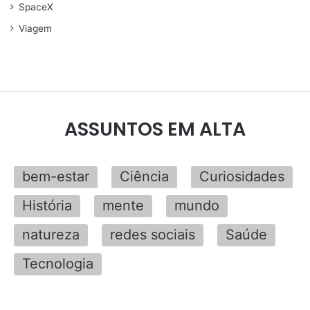
SpaceX
Viagem
ASSUNTOS EM ALTA
bem-estar
Ciência
Curiosidades
História
mente
mundo
natureza
redes sociais
Saúde
Tecnologia