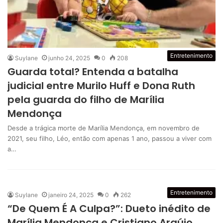
Entretenimento
Suylane
junho 24, 2025
0
208
Guarda total? Entenda a batalha
judicial entre Murilo Huff e Dona Ruth
pela guarda do filho de Marília
Mendonça
Desde a trágica morte de Marília Mendonça, em novembro de
2021, seu filho, Léo, então com apenas 1 ano, passou a viver com
a…
Entretenimento
Suylane
janeiro 24, 2025
0
262
“De Quem É A Culpa?”: Dueto inédito de
Marília Mendonça e Cristiano Araújo