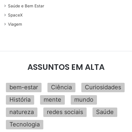
Saúde e Bem Estar
SpaceX
Viagem
ASSUNTOS EM ALTA
bem-estar
Ciência
Curiosidades
História
mente
mundo
natureza
redes sociais
Saúde
Tecnologia