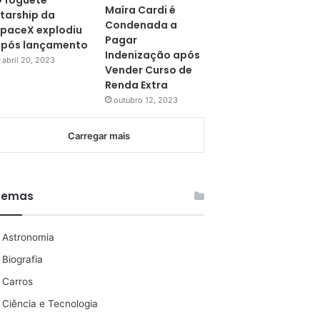
 foguete
Maíra Cardi é
tarship da
Condenada a
paceX explodiu
Pagar
pós lançamento
Indenização após
abril 20, 2023
Vender Curso de
Renda Extra
outubro 12, 2023
Carregar mais
Temas
Astronomia
Biografia
Carros
Ciência e Tecnologia