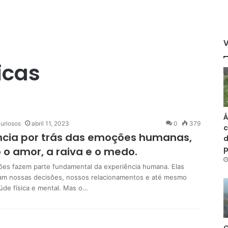
icas
Á
uriosos
abril 11, 2023
0
379
c
ncia por trás das emoções humanas,
d
o amor, a raiva e o medo.
es fazem parte fundamental da experiência humana. Elas
iam nossas decisões, nossos relacionamentos e até mesmo
úde física e mental. Mas o…