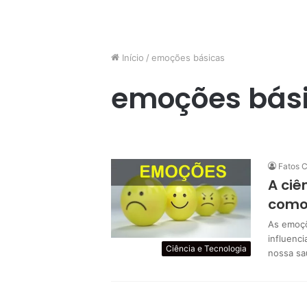
Início
/
emoções básicas
emoções bás
Fatos C
A ciê
como 
As emoçõ
influenc
Ciência e Tecnologia
nossa sa