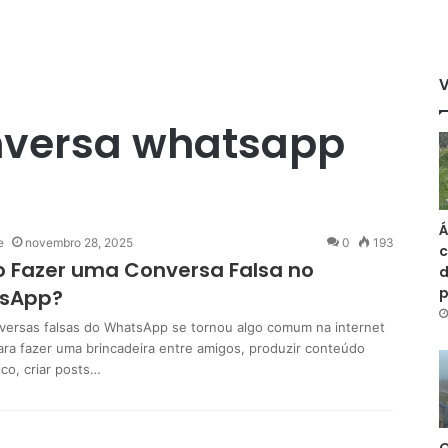
nversa whatsapp
Á
e
novembro 28, 2025
0
193
c
 Fazer uma Conversa Falsa no
d
sApp?
nversas falsas do WhatsApp se tornou algo comum na internet
ara fazer uma brincadeira entre amigos, produzir conteúdo
co, criar posts…