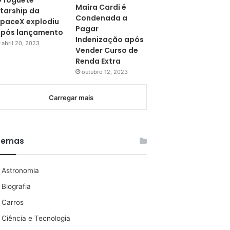
 foguete
Maíra Cardi é
tarship da
Condenada a
paceX explodiu
Pagar
pós lançamento
Indenização após
abril 20, 2023
Vender Curso de
Renda Extra
outubro 12, 2023
Carregar mais
Temas
Astronomia
Biografia
Carros
Ciência e Tecnologia