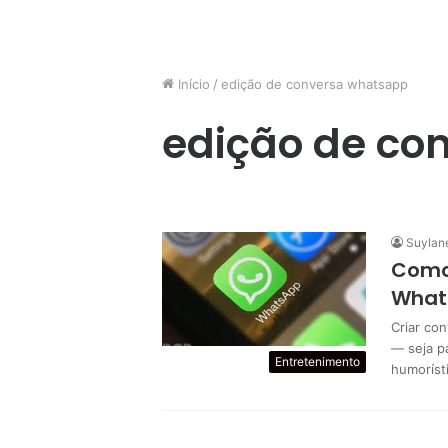
Início
/
edição de conversa whatsapp
edição de co
Suylan
Como
What
Criar co
— seja p
Entretenimento
humorísti