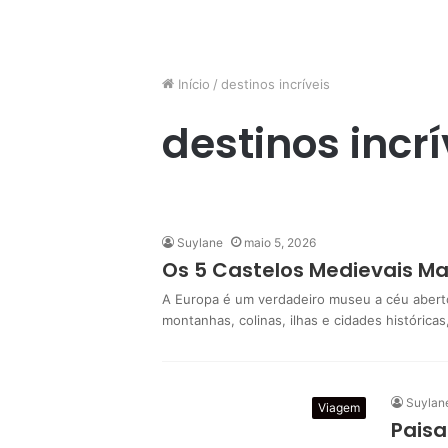
Início
/
destinos incríveis
destinos incrí
Suylane
maio 5, 2026
Os 5 Castelos Medievais Ma
A Europa é um verdadeiro museu a céu aberto
montanhas, colinas, ilhas e cidades histórica
Suylan
Viagem
Paisa