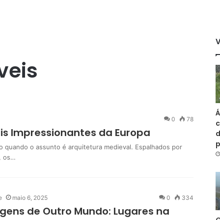
veis
Á
0
78
c
is Impressionantes da Europa
d
 quando o assunto é arquitetura medieval. Espalhados por
s, os…
e
maio 6, 2025
0
334
gens de Outro Mundo: Lugares na