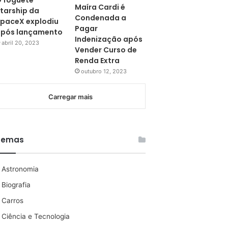
 foguete
Maíra Cardi é
tarship da
Condenada a
paceX explodiu
Pagar
pós lançamento
Indenização após
abril 20, 2023
Vender Curso de
Renda Extra
outubro 12, 2023
Carregar mais
Temas
Astronomia
Biografia
Carros
Ciência e Tecnologia