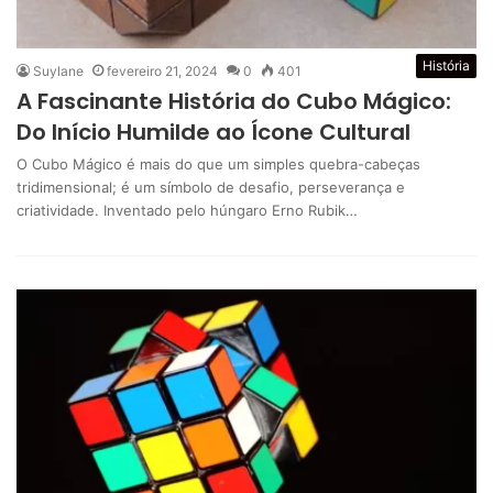
História
Suylane
fevereiro 21, 2024
0
401
A Fascinante História do Cubo Mágico:
Do Início Humilde ao Ícone Cultural
O Cubo Mágico é mais do que um simples quebra-cabeças
tridimensional; é um símbolo de desafio, perseverança e
criatividade. Inventado pelo húngaro Erno Rubik…