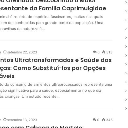
bó Orelhudo: Descobrindo o Maior
sentante da Família Caprimulgidae
nimal é repleto de espécies fascinantes, muitas das quais
em desconhecidas para grande parte da população. Uma
aravilhas da natureza é…
e
setembro 22, 2023
0
313
ntos Ultratransformados e Saúde das
ças: Como Substituí-los por Opções
áveis
o do consumo de alimentos ultraprocessados ​​representa uma
ção significativa para a saúde, especialmente no que diz
 às crianças. Um estudo recente…
e
setembro 13, 2023
0
345
ego com Cabeça de Martelo: