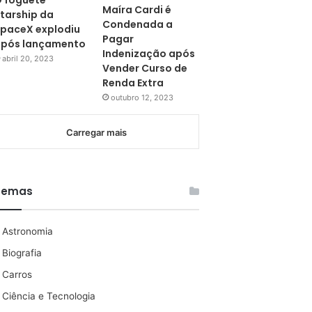
 foguete
Maíra Cardi é
tarship da
Condenada a
paceX explodiu
Pagar
pós lançamento
Indenização após
abril 20, 2023
Vender Curso de
Renda Extra
outubro 12, 2023
Carregar mais
Temas
Astronomia
Biografia
Carros
Ciência e Tecnologia