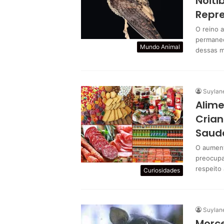
Noiti
Repre
O reino a
permanec
Mundo Animal
dessas m
Suylan
Alime
Crian
Saud
O aument
preocupa
respeito
Curiosidades
Suylan
Morc