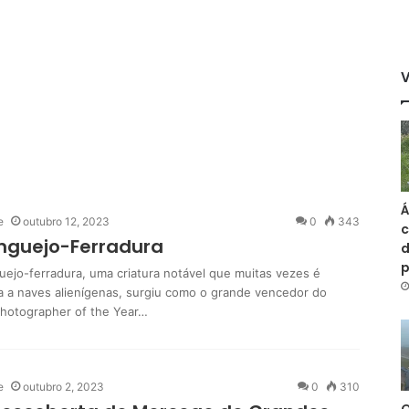
Á
e
outubro 12, 2023
0
343
c
nguejo-Ferradura
d
uejo-ferradura, uma criatura notável que muitas vezes é
a a naves alienígenas, surgiu como o grande vencedor do
 Photographer of the Year…
e
outubro 2, 2023
0
310