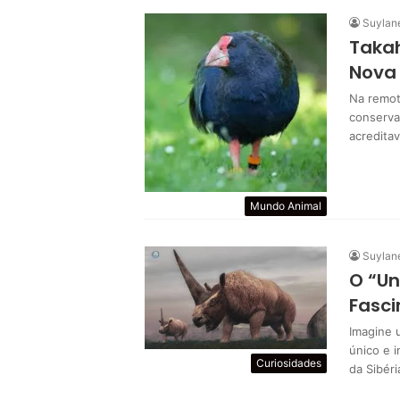
Suylan
Takah
Nova 
Na remota
conserva
acredita
Mundo Animal
Suylan
O “Un
Fasci
Imagine 
único e 
Curiosidades
da Sibéri