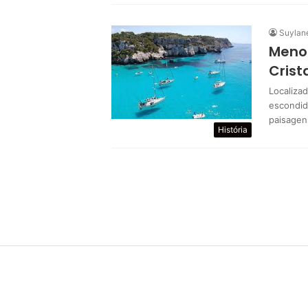
Suylan
Menor
Crist
Localizad
escondid
paisagen
História