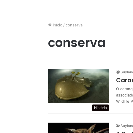
Início
/
conserva
conserva
Suylan
Cara
O carang
associad
Wildlife
História
Suylan