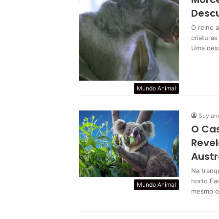
Descu
O reino a
criatura
Uma des
Mundo Animal
Suylan
O Cas
Revel
Austr
Na tranq
horto Ea
Mundo Animal
mesmo os