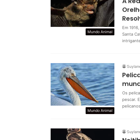
A Re
Orelh
Resol
Em 1916,
Mundo Animal
Santa Ca
intrigan
Suylan
Pelic
mun
Os pelic
pescar. 
pelicano
Mundo Animal
Suylan