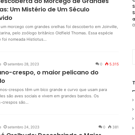
descoberta do Morcego de Grandes
O
S
as: Um Mistério de Um Século
S
vido
a
 um morcego com grandes orelhas foi descoberto em Joinville,
tarina, pelo zoólogo britânico Oldfield Thomas. Essa espécie
te foi nomeada Histiotus…
e
setembro 28, 2023
0
5.315
ano-crespo, o maior pelicano do
do
anos-crespos têm um bico grande e curvo que usam para
Eles são aves sociais e vivem em grandes bandos. Os
s-crespos são…
e
setembro 24, 2023
0
381