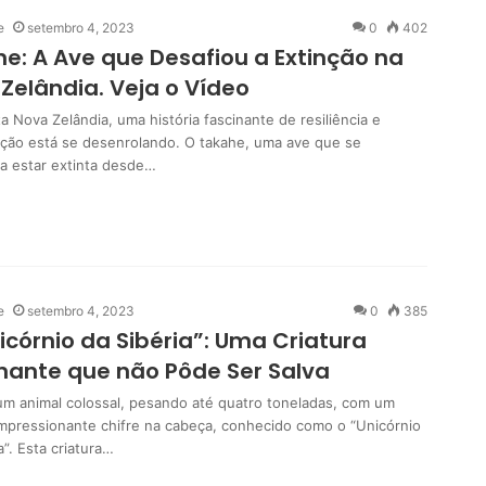
e
setembro 4, 2023
0
402
e: A Ave que Desafiou a Extinção na
Zelândia. Veja o Vídeo
 Nova Zelândia, uma história fascinante de resiliência e
ção está se desenrolando. O takahe, uma ave que se
va estar extinta desde…
e
setembro 4, 2023
0
385
icórnio da Sibéria”: Uma Criatura
nante que não Pôde Ser Salva
um animal colossal, pesando até quatro toneladas, com um
impressionante chifre na cabeça, conhecido como o “Unicórnio
a”. Esta criatura…