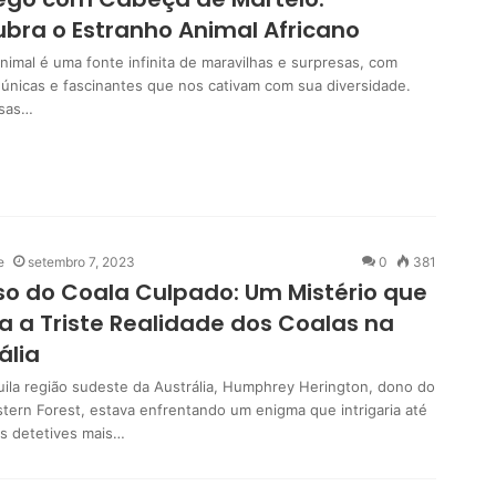
bra o Estranho Animal Africano
nimal é uma fonte infinita de maravilhas e surpresas, com
s únicas e fascinantes que nos cativam com sua diversidade.
sas…
e
setembro 7, 2023
0
381
o do Coala Culpado: Um Mistério que
a a Triste Realidade dos Coalas na
ália
uila região sudeste da Austrália, Humphrey Herington, dono do
stern Forest, estava enfrentando um enigma que intrigaria até
 detetives mais…