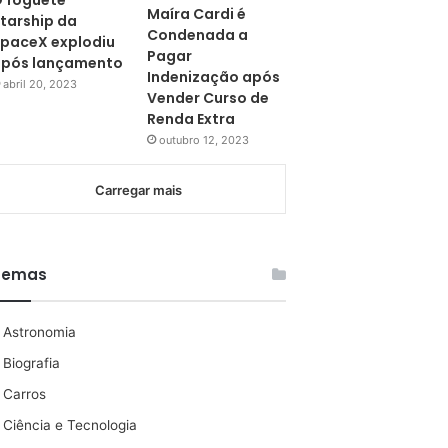
 foguete
Maíra Cardi é
tarship da
Condenada a
paceX explodiu
Pagar
pós lançamento
Indenização após
abril 20, 2023
Vender Curso de
Renda Extra
outubro 12, 2023
Carregar mais
Temas
Astronomia
Biografia
Carros
Ciência e Tecnologia