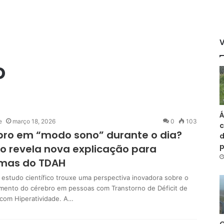
o
Á
e
março 18, 2026
0
103
c
ro em “modo sono” durante o dia?
d
o revela nova explicação para
omas do TDAH
estudo científico trouxe uma perspectiva inovadora sobre o
mento do cérebro em pessoas com Transtorno de Déficit de
com Hiperatividade. A…