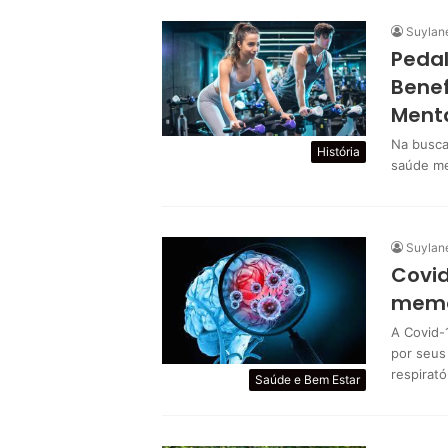
Suylan
Pedal
Benef
Ment
Na busca
História
saúde me
Suylan
Covid
memór
A Covid-
por seus
respirat
Saúde e Bem Estar