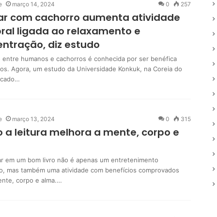
e
março 14, 2024
0
257
ar com cachorro aumenta atividade
ral ligada ao relaxamento e
ntração, diz estudo
o entre humanos e cachorros é conhecida por ser benéfica
os. Agora, um estudo da Universidade Konkuk, na Coreia do
licado…
e
março 13, 2024
0
315
a leitura melhora a mente, corpo e
r em um bom livro não é apenas um entretenimento
o, mas também uma atividade com benefícios comprovados
ente, corpo e alma.…