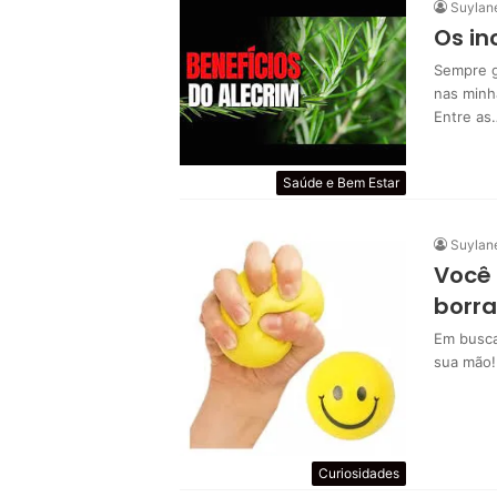
Suylan
Os in
Sempre g
nas minh
Entre as
Saúde e Bem Estar
Suylan
Você 
borra
Em busca
sua mão!
Curiosidades