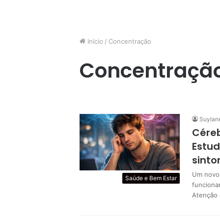
Início
/
Concentração
Concentraçã
Suylan
Céreb
Estud
sint
Um novo 
Saúde e Bem Estar
funciona
Atenção 