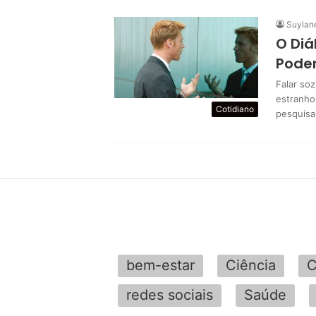
Suylan
O Diá
Pode
Falar so
estranho
Cotidiano
pesquisa
bem-estar
Ciência
C
redes sociais
Saúde