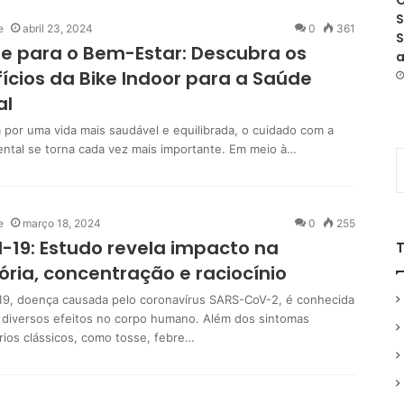
O
S
e
abril 23, 2024
0
361
S
e para o Bem-Estar: Descubra os
a
ícios da Bike Indoor para a Saúde
al
 por uma vida mais saudável e equilibrada, o cuidado com a
ntal se torna cada vez mais importante. Em meio à…
e
março 18, 2024
0
255
-19: Estudo revela impacto na
ia, concentração e raciocínio
19, doença causada pelo coronavírus SARS-CoV-2, é conhecida
 diversos efeitos no corpo humano. Além dos sintomas
órios clássicos, como tosse, febre…