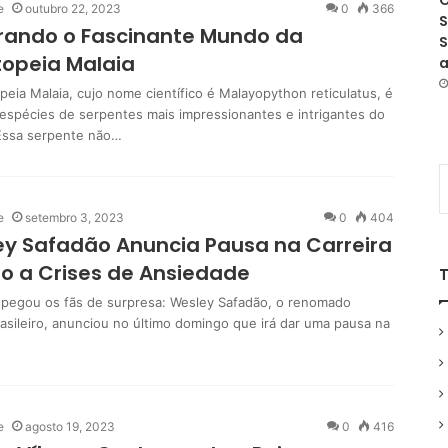
O
e
outubro 22, 2023
0
366
S
rando o Fascinante Mundo da
S
opeia Malaia
a
peia Malaia, cujo nome científico é Malayopython reticulatus, é
espécies de serpentes mais impressionantes e intrigantes do
Essa serpente não…
e
setembro 3, 2023
0
404
y Safadão Anuncia Pausa na Carreira
o a Crises de Ansiedade
a pegou os fãs de surpresa: Wesley Safadão, o renomado
rasileiro, anunciou no último domingo que irá dar uma pausa na
e
agosto 19, 2023
0
416