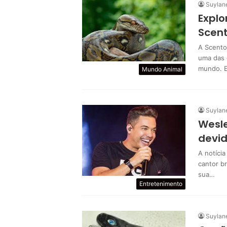
Suylan
Explo
Scent
A Scento
uma das 
mundo. 
Mundo Animal
Suylan
Wesle
devid
A notíci
cantor b
sua…
Entretenimento
Suylan