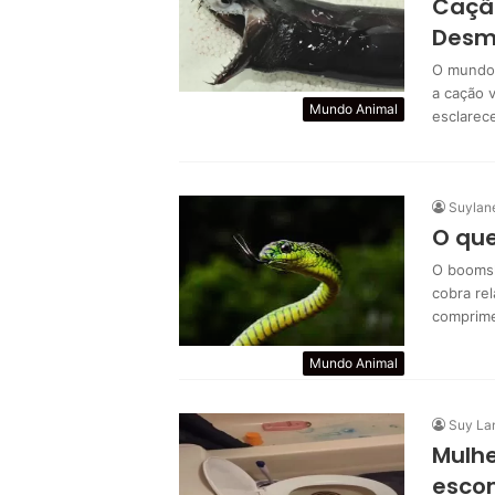
Cação
Desm
O mundo 
a cação 
Mundo Animal
esclarec
Suylan
O qu
O boomsl
cobra re
comprim
Mundo Animal
Suy La
Mulhe
escon