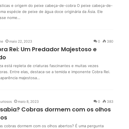
ísticas e origem do peixe cabeça-de-cobra O peixe cabeça-de-
uma espécie de peixe de água doce originária da Ásia. Ele
esse nome…
ne
maio 22, 2023
0
380
ra Rei: Um Predador Majestoso e
do
a está repleta de criaturas fascinantes e muitas vezes
doras. Entre elas, destaca-se a temida e imponente Cobra Rei.
aparência majestosa…
uriosos
maio 8, 2023
0
383
 sabia? Cobras dormem com os olhos
tos
as cobras dormem com os olhos abertos? É uma pergunta