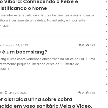
 Víbora: Conhecendo o Peixe e
istificando o Nome
marinho está repleto de criaturas fascinantes e misteriosas, e
víbora é certamente uma delas. No entanto, é importante
er que…
e
agosto 14, 2023
0
479
e é um boomslang?
ang é uma cobra venenosa encontrada na África do Sul. É uma
lativamente pequena, medindo cerca de 1,5 metro de
ento. O…
ne
julho 27, 2023
0
345
r distraída urina sobre cobra
dida em vaso sanitário.Veja o Vídeo.