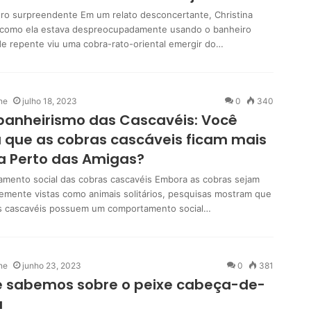
ro surpreendente Em um relato desconcertante, Christina
 como ela estava despreocupadamente usando o banheiro
e repente viu uma cobra-rato-oriental emergir do…
ne
julho 18, 2023
0
340
anheirismo das Cascavéis: Você
 que as cobras cascáveis ficam mais
a Perto das Amigas?
mento social das cobras cascavéis Embora as cobras sejam
emente vistas como animais solitários, pesquisas mostram que
s cascavéis possuem um comportamento social…
ne
junho 23, 2023
0
381
e sabemos sobre o peixe cabeça-de-
a