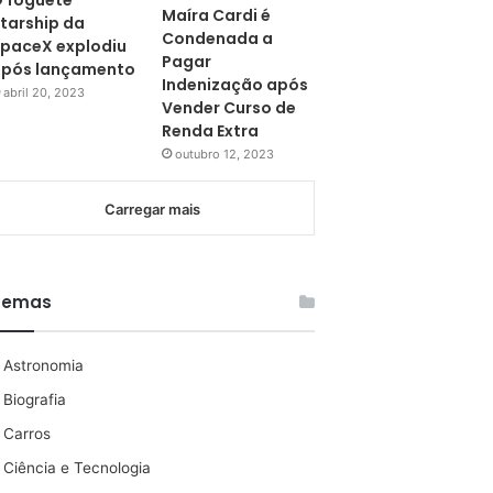
 foguete
Maíra Cardi é
tarship da
Condenada a
paceX explodiu
Pagar
pós lançamento
Indenização após
abril 20, 2023
Vender Curso de
Renda Extra
outubro 12, 2023
Carregar mais
Temas
Astronomia
Biografia
Carros
Ciência e Tecnologia