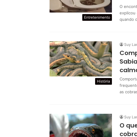
O encont
explicou
Entretenimento
quando d
Suy La
Comp
Sabia
calm
Comporta
História
frequent
as cobra
Suy La
O qu
cobr