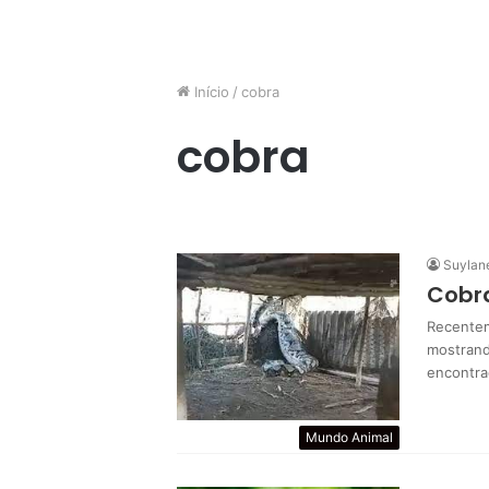
Início
/
cobra
cobra
Suylan
Cobra
Recentem
mostrando
encontra
Mundo Animal