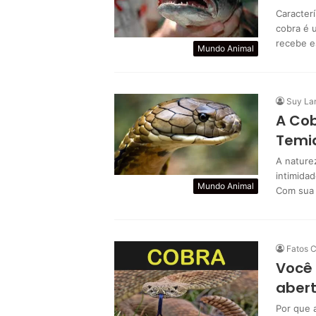
Caracter
cobra é 
recebe 
Mundo Animal
Suy La
A Cob
Temi
A naturez
intimida
Mundo Animal
Com sua 
Fatos C
Você
aber
Por que 