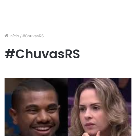
Início
/
#ChuvasRS
#ChuvasRS