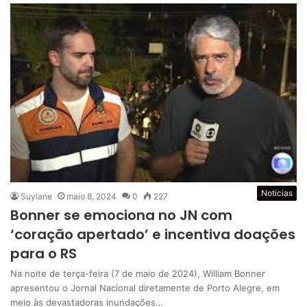
Noticias
Suylane
maio 8, 2024
0
227
Bonner se emociona no JN com
‘coração apertado’ e incentiva doações
para o RS
Na noite de terça-feira (7 de maio de 2024), William Bonner
apresentou o Jornal Nacional diretamente de Porto Alegre, em
meio às devastadoras inundações…