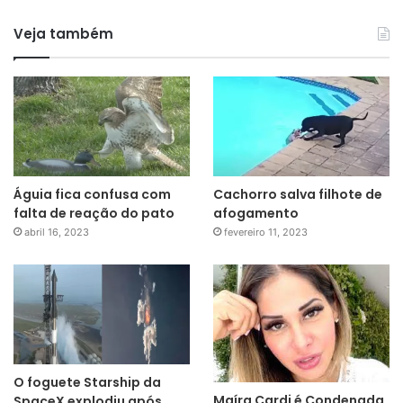
Veja também
Águia fica confusa com
Cachorro salva filhote de
falta de reação do pato
afogamento
abril 16, 2023
fevereiro 11, 2023
O foguete Starship da
Maíra Cardi é Condenada
SpaceX explodiu após