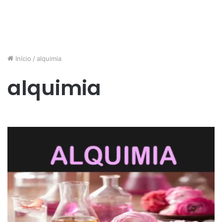
Início
/
alquimia
alquimia