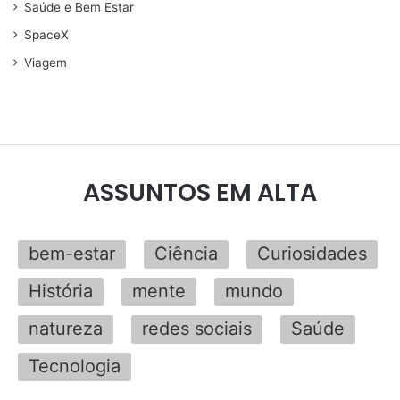
Saúde e Bem Estar
SpaceX
Viagem
ASSUNTOS EM ALTA
bem-estar
Ciência
Curiosidades
História
mente
mundo
natureza
redes sociais
Saúde
Tecnologia