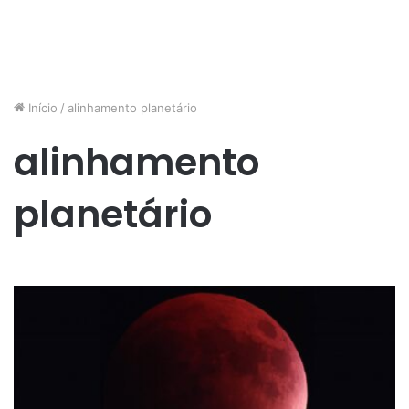
Início
/
alinhamento planetário
alinhamento
planetário