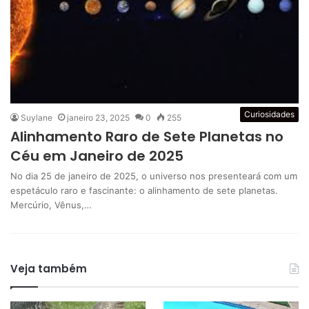
Curiosidades
Suylane
janeiro 23, 2025
0
255
Alinhamento Raro de Sete Planetas no
Céu em Janeiro de 2025
No dia 25 de janeiro de 2025, o universo nos presenteará com um
espetáculo raro e fascinante: o alinhamento de sete planetas.
Mercúrio, Vênus,…
Veja também