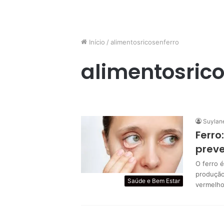
Início
/
alimentosricosenferro
alimentosrico
Suylan
Ferro
prev
O ferro 
produção
Saúde e Bem Estar
vermelh