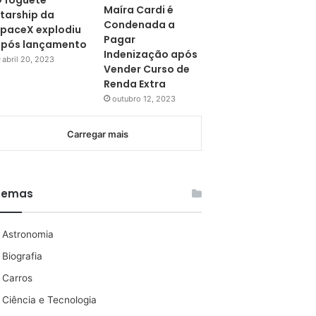
 foguete
Maíra Cardi é
tarship da
Condenada a
paceX explodiu
Pagar
pós lançamento
Indenização após
abril 20, 2023
Vender Curso de
Renda Extra
outubro 12, 2023
Carregar mais
Temas
Astronomia
Biografia
Carros
Ciência e Tecnologia