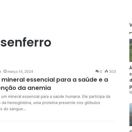
senferro
Á
e
março 14, 2024
0
303
c
: mineral essencial para a saúde e a
d
enção da anemia
é um mineral essencial para a saúde humana. Ele participa da
 da hemoglobina, uma proteína presente nos glóbulos
os do sangue…