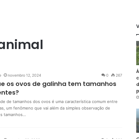
animal
Á
e
novembro 12, 2024
0
267
c
e os ovos de galinha tem tamanhos
d
entes?
ade de tamanhos dos ovos é uma característica comum entre
has, um fenômeno que vai além da simples observação de
es tamanhos…