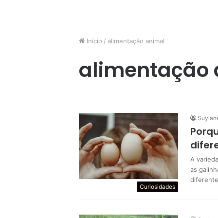
Início
/
alimentação animal
alimentação 
Suylan
Porqu
difer
A varied
as galin
diferent
Curiosidades