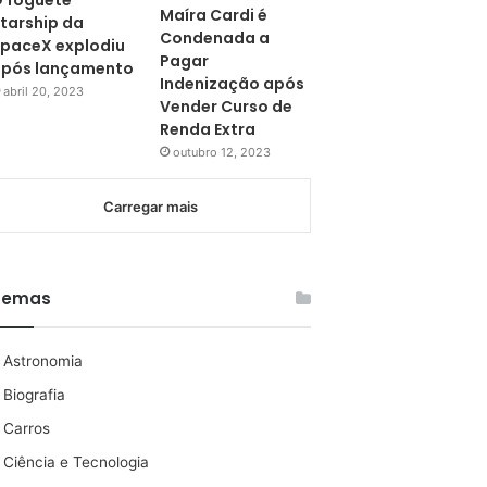
 foguete
Maíra Cardi é
tarship da
Condenada a
paceX explodiu
Pagar
pós lançamento
Indenização após
abril 20, 2023
Vender Curso de
Renda Extra
outubro 12, 2023
Carregar mais
Temas
Astronomia
Biografia
Carros
Ciência e Tecnologia