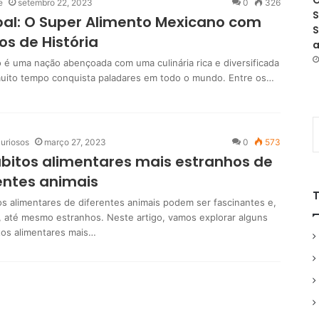
O
e
setembro 22, 2023
0
326
S
al: O Super Alimento Mexicano com
S
os de História
a
 é uma nação abençoada com uma culinária rica e diversificada
uito tempo conquista paladares em todo o mundo. Entre os…
uriosos
março 27, 2023
0
573
bitos alimentares mais estranhos de
entes animais
os alimentares de diferentes animais podem ser fascinantes e,
, até mesmo estranhos. Neste artigo, vamos explorar alguns
tos alimentares mais…