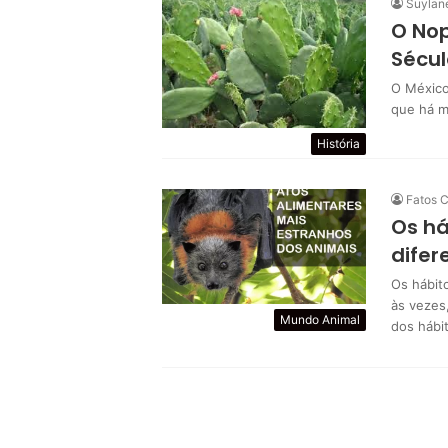
Suylan
O Nop
Sécul
O México
que há m
História
Fatos C
Os há
difer
Os hábit
às vezes
Mundo Animal
dos hábi