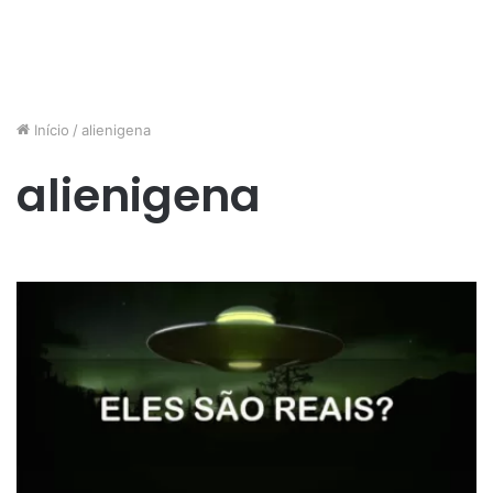
Início
/
alienigena
alienigena