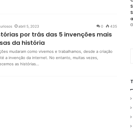
O
S
S
a
uriosos
abril 5, 2023
0
435
stórias por trás das 5 invenções mais
as da história
ções mudaram como vivemos e trabalhamos, desde a criação
até a invenção da internet. No entanto, muitas vezes,
cemos as histórias…