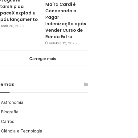
 foguete
Maíra Cardi é
tarship da
Condenada a
paceX explodiu
Pagar
pós lançamento
Indenização após
abril 20, 2023
Vender Curso de
Renda Extra
outubro 12, 2023
Carregar mais
Temas
Astronomia
Biografia
Carros
Ciência e Tecnologia