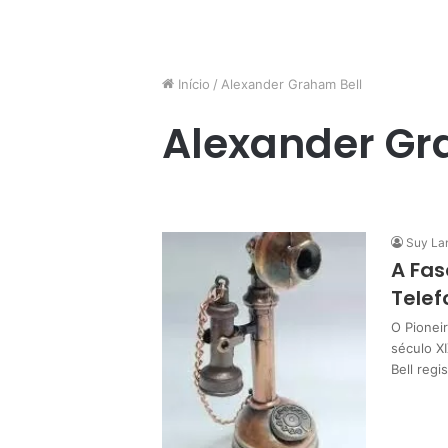
Início
/
Alexander Graham Bell
Alexander Gr
Suy La
A Fas
Telef
O Pionei
século X
Bell regi