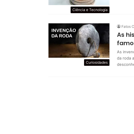
Ciência e Tecnologia
Fatos C
As hi
famos
As inven
da roda 
Curiosidades
desconhe