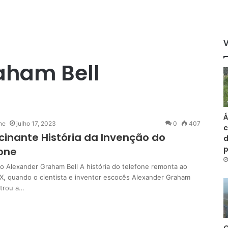
aham Bell
Á
ne
julho 17, 2023
0
407
c
cinante História da Invenção do
d
one
ro Alexander Graham Bell A história do telefone remonta ao
IX, quando o cientista e inventor escocês Alexander Graham
strou a…