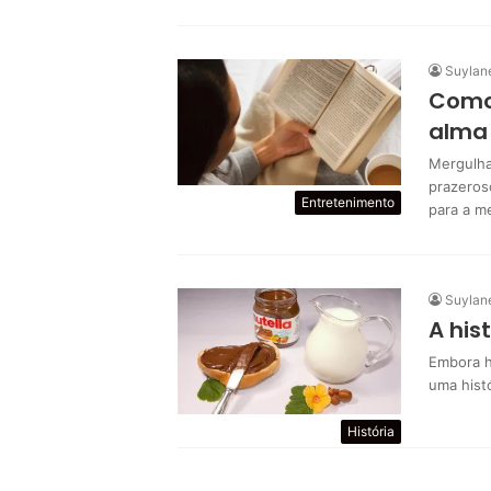
Suylan
Como 
alma
Mergulha
prazeros
Entretenimento
para a m
Suylan
A his
Embora h
uma hist
História