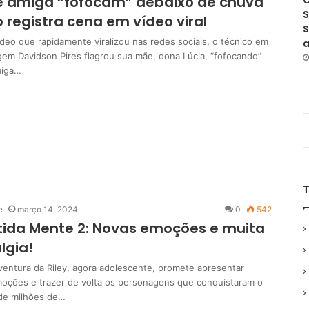
e amiga “fofocam” debaixo de chuva
O
S
ho registra cena em vídeo viral
S
deo que rapidamente viralizou nas redes sociais, o técnico em
a
em Davidson Pires flagrou sua mãe, dona Lúcia, “fofocando”
miga…
e
março 14, 2024
0
542
tida Mente 2: Novas emoções e muita
lgia!
ventura da Riley, agora adolescente, promete apresentar
oções e trazer de volta os personagens que conquistaram o
de milhões de…