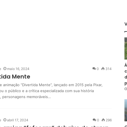
Á
e
maio 16, 2024
0
314
c
tida Mente
d
de animação “Divertida Mente”, lançado em 2015 pela Pixar,
u o público e a crítica especializada com sua história
e, personagens memoráveis…
e
abril 17, 2024
0
296