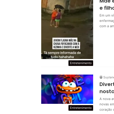
Mãe 
e fil
Em um ví
enfermag
com a a
Entretenimento
Suylan
Diver
nosta
A nova a
novas em
Entretenimento
coração 