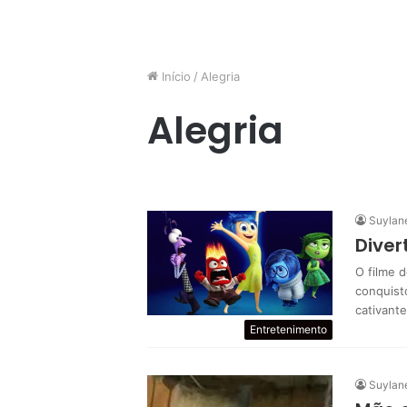
Início
/
Alegria
Alegria
Suylan
Diver
O filme 
conquisto
cativant
Entretenimento
Suylan