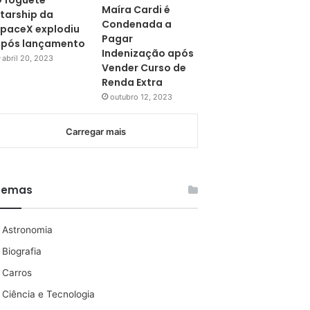
 foguete
Maíra Cardi é
tarship da
Condenada a
paceX explodiu
Pagar
pós lançamento
Indenização após
abril 20, 2023
Vender Curso de
Renda Extra
outubro 12, 2023
Carregar mais
Temas
Astronomia
Biografia
Carros
Ciência e Tecnologia