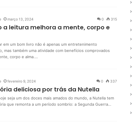
e
março 13, 2024
0
315
a leitura melhora a mente, corpo e
r em um bom livro não é apenas um entretenimento
o, mas também uma atividade com benefícios comprovados
ente, corpo e alma.…
e
fevereiro 9, 2024
0
337
tória deliciosa por trás da Nutella
oje seja um dos doces mais amados do mundo, a Nutella tem
ória que remonta a um período sombrio: a Segunda Guerra…