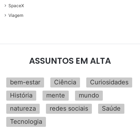
SpaceX
Viagem
ASSUNTOS EM ALTA
bem-estar
Ciência
Curiosidades
História
mente
mundo
natureza
redes sociais
Saúde
Tecnologia