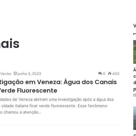
ais
Á
 Vector
junho 3, 2023
0
400
c
tigação em Veneza: Água dos Canais
d
Verde Fluorescente
idades de Veneza abriram uma investigação após a água dos
 cidade italiana ficar verde fluorescente. Esse fenômeno
so chamou a atenção…