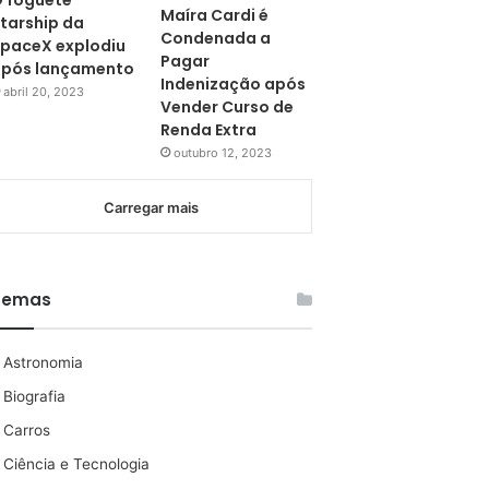
 foguete
Maíra Cardi é
tarship da
Condenada a
paceX explodiu
Pagar
pós lançamento
Indenização após
abril 20, 2023
Vender Curso de
Renda Extra
outubro 12, 2023
Carregar mais
Temas
Astronomia
Biografia
Carros
Ciência e Tecnologia