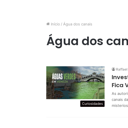
Início
/
Água dos canais
Água dos can
Raffael
Inves
Fica 
As autor
canais da
Curiosidades
misterio