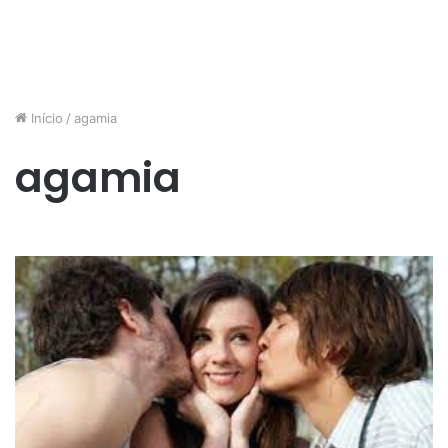
Início
/
agamia
agamia