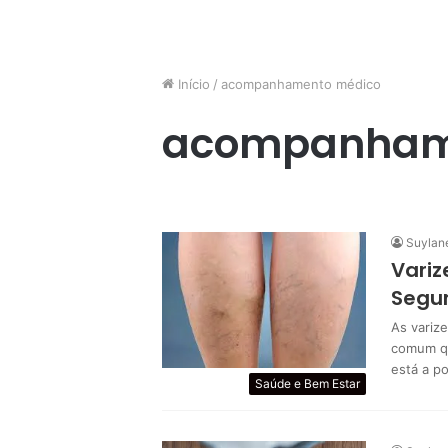
Início
/
acompanhamento médico
acompanham
Suylan
Variz
Segu
As variz
comum qu
está a p
Saúde e Bem Estar