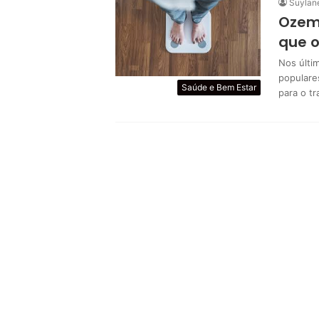
Suylan
Ozemp
que 
Nos últi
populare
Saúde e Bem Estar
para o t