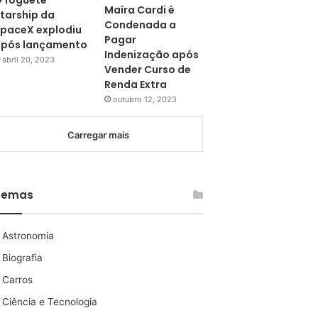
 foguete
Maíra Cardi é
tarship da
Condenada a
paceX explodiu
Pagar
pós lançamento
Indenização após
abril 20, 2023
Vender Curso de
Renda Extra
outubro 12, 2023
Carregar mais
Temas
Astronomia
Biografia
Carros
Ciência e Tecnologia