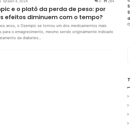
O
e
abril 4, 2024
0
284
S
ic e o platô da perda de peso: por
S
os efeitos diminuem com o tempo?
a
mos anos, o Ozempic se tornou um dos medicamentos mais
s para o emagrecimento, mesmo sendo originalmente indicado
ratamento da diabetes…