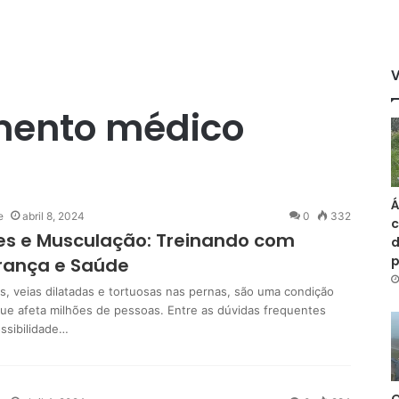
ento médico
Á
e
abril 8, 2024
0
332
c
es e Musculação: Treinando com
d
rança e Saúde
es, veias dilatadas e tortuosas nas pernas, são uma condição
e afeta milhões de pessoas. Entre as dúvidas frequentes
ossibilidade…