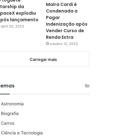
 foguete
Maíra Cardi é
tarship da
Condenada a
paceX explodiu
Pagar
pós lançamento
Indenização após
abril 20, 2023
Vender Curso de
Renda Extra
outubro 12, 2023
Carregar mais
Temas
Astronomia
Biografia
Carros
Ciência e Tecnologia