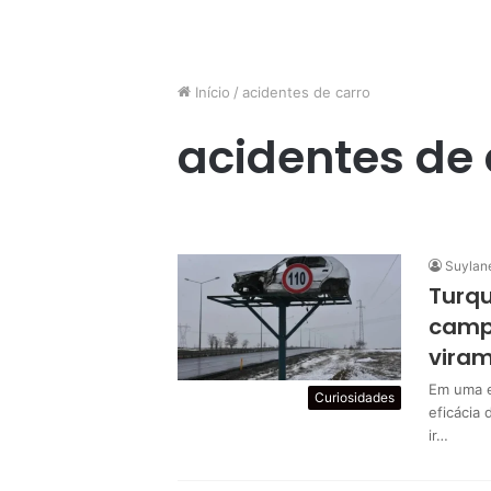
Início
/
acidentes de carro
acidentes de 
Suylan
Turqu
campa
viram
Em uma e
Curiosidades
eficácia 
ir…