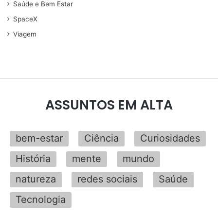
Saúde e Bem Estar
SpaceX
Viagem
ASSUNTOS EM ALTA
bem-estar
Ciência
Curiosidades
História
mente
mundo
natureza
redes sociais
Saúde
Tecnologia