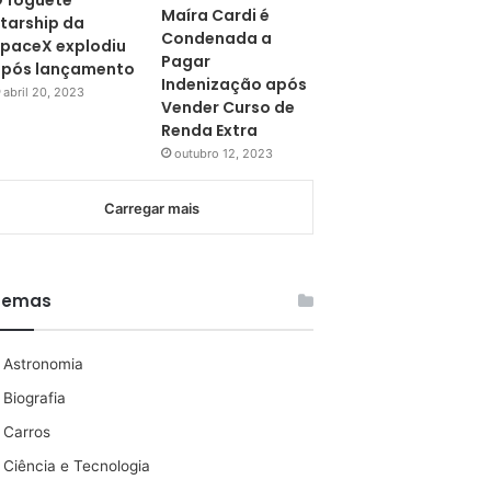
 foguete
Maíra Cardi é
tarship da
Condenada a
paceX explodiu
Pagar
pós lançamento
Indenização após
abril 20, 2023
Vender Curso de
Renda Extra
outubro 12, 2023
Carregar mais
Temas
Astronomia
Biografia
Carros
Ciência e Tecnologia