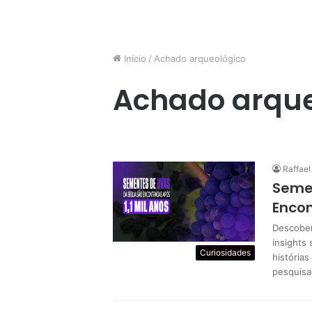
Início
/
Achado arqueológico
Achado arque
Raffael
Semen
Encon
Descober
insights
Curiosidades
história
pesquisa