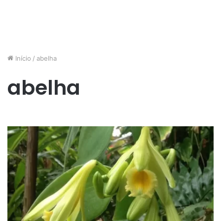
Início
/
abelha
abelha