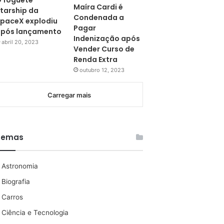
 foguete
Maíra Cardi é
tarship da
Condenada a
paceX explodiu
Pagar
pós lançamento
Indenização após
abril 20, 2023
Vender Curso de
Renda Extra
outubro 12, 2023
Carregar mais
Temas
Astronomia
Biografia
Carros
Ciência e Tecnologia