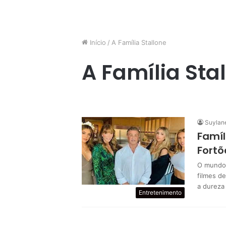
Início
/
A Família Stallone
A Família Sta
Suylan
Famíl
Fortõ
O mundo 
filmes d
a dureza
Entretenimento