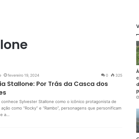
llone
Á
e
fevereiro 19, 2024
0
325
c
ia Stallone: Por Trás da Casca dos
d
es
conhece Sylvester Stallone como o icônico protagonista de
e ação como “Rocky” e “Rambo”, personagens que personificam
 e a…