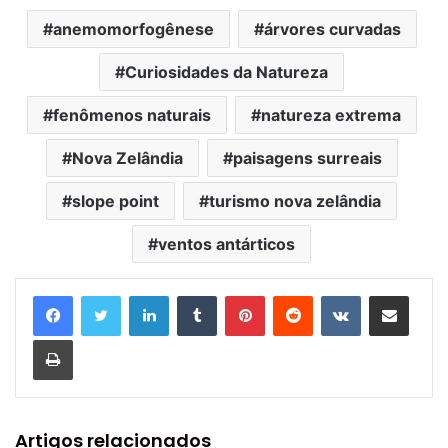
anemomorfogênese
árvores curvadas
Curiosidades da Natureza
fenômenos naturais
natureza extrema
Nova Zelândia
paisagens surreais
slope point
turismo nova zelândia
ventos antárticos
Linkedin
Tumblr
Pinterest
Reddit
VK
Compartilhar via e-mail
Imprimir
Artigos relacionados