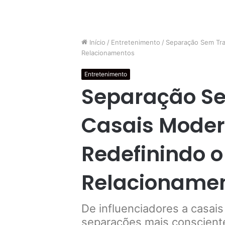
Início
/
Entretenimento
/
Separação Sem Tra
Relacionamentos
Entretenimento
Separação S
Casais Moder
Redefinindo o
Relacioname
De influenciadores a casai
separações mais conscient