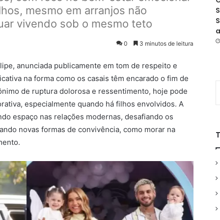
O
filhos, mesmo em arranjos não
S
S
uar vivendo sob o mesmo teto
a
0
3 minutos de leitura
elipe, anunciada publicamente em tom de respeito e
icativa na forma como os casais têm encarado o fim de
ônimo de ruptura dolorosa e ressentimento, hoje pode
orativa, especialmente quando há filhos envolvidos. A
ndo espaço nas relações modernas, desafiando os
irando novas formas de convivência, como morar na
mento.