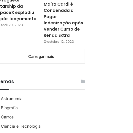
 foguete
Maíra Cardi é
tarship da
Condenada a
paceX explodiu
Pagar
pós lançamento
Indenização após
abril 20, 2023
Vender Curso de
Renda Extra
outubro 12, 2023
Carregar mais
Temas
Astronomia
Biografia
Carros
Ciência e Tecnologia