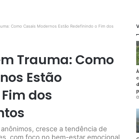
uma: Como Casais Modernos Estão Redefinindo o Fim dos
em Trauma: Como
Á
nos Estão
c
d
 Fim dos
ntos
s anônimos, cresce a tendência de
es, com foco no bem-estar emocional