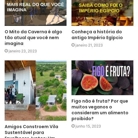
O Mito da Caverna é algo
Conheça a história do
tão atual que você nem
antigo Império Egípcio
imagina
janeiro 21, 2023
janeiro 23, 2023
Figo não é fruta? Por que
muitos veganos o
consideram um alimento
proibido?
Amigos Constroem Vila
junho 15, 2023
Sustentável para