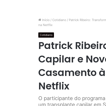
Início
/
Cotidiano
/
Patrick Ribeiro: Transfo
na Netflix
Cotidiano
Patrick Ribei
Capilar e Nov
Casamento às
Netflix
O participante do programa
um transplante capilar em 