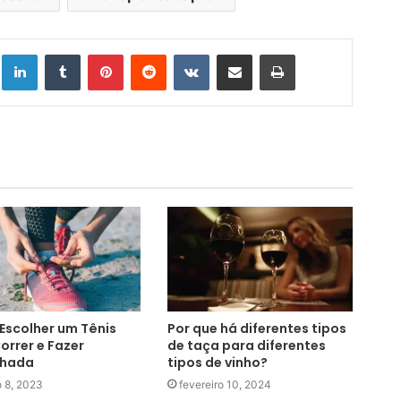
Linkedin
Tumblr
Pinterest
Reddit
VK
Compartilhar via e-mail
Imprimir
scolher um Tênis
Por que há diferentes tipos
orrer e Fazer
de taça para diferentes
hada
tipos de vinho?
 8, 2023
fevereiro 10, 2024