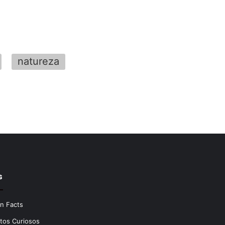
natureza
s
n Facts
tos Curiosos