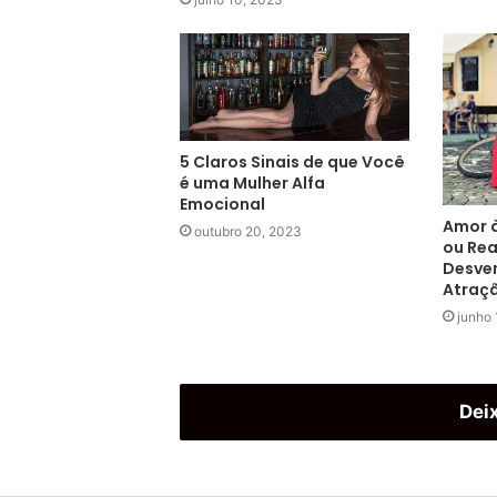
5 Claros Sinais de que Você
é uma Mulher Alfa
Emocional
Amor à
outubro 20, 2023
ou Rea
Desven
Atraç
junho 
Dei