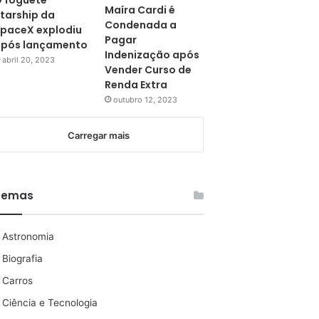
 foguete
Maíra Cardi é
tarship da
Condenada a
paceX explodiu
Pagar
pós lançamento
Indenização após
abril 20, 2023
Vender Curso de
Renda Extra
outubro 12, 2023
Carregar mais
Temas
Astronomia
Biografia
Carros
Ciência e Tecnologia