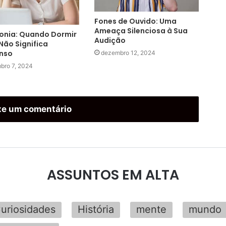
Fones de Ouvido: Uma
Ameaça Silenciosa à Sua
onia: Quando Dormir
Audição
Não Significa
nso
dezembro 12, 2024
bro 7, 2024
xe um comentário
ASSUNTOS EM ALTA
uriosidades
História
mente
mundo