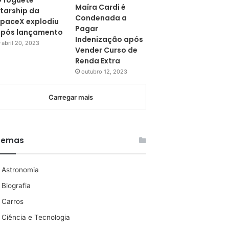
 foguete
Maíra Cardi é
tarship da
Condenada a
paceX explodiu
Pagar
pós lançamento
Indenização após
abril 20, 2023
Vender Curso de
Renda Extra
outubro 12, 2023
Carregar mais
Temas
Astronomia
Biografia
Carros
Ciência e Tecnologia