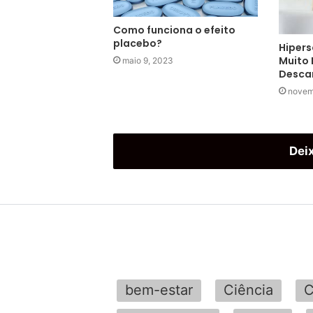
Como funciona o efeito
placebo?
Hipers
Muito 
maio 9, 2023
Desca
novem
Dei
bem-estar
Ciência
C