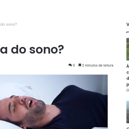
 do sono?
ia do sono?
0
2 minutos de leitura
Á
c
d