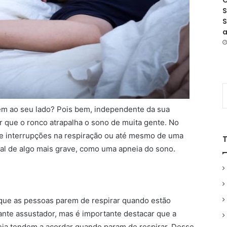
O
S
S
a
em ao seu lado? Pois bem, independente da sua
er que o ronco atrapalha o sono de muita gente. No
de interrupções na respiração ou até mesmo de uma
inal de algo mais grave, como uma apneia do sono.
que as pessoas parem de respirar quando estão
ante assustador, mas é importante destacar que a
ia tendem a acordar quando param de respirar. Desse