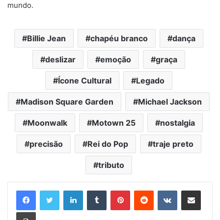
mundo.
Billie Jean
chapéu branco
dança
deslizar
emoção
graça
Ícone Cultural
Legado
Madison Square Garden
Michael Jackson
Moonwalk
Motown 25
nostalgia
precisão
Rei do Pop
traje preto
tributo
Linkedin
Tumblr
Pinterest
Reddit
VK
Compartilhar via e-mail
Imprimir