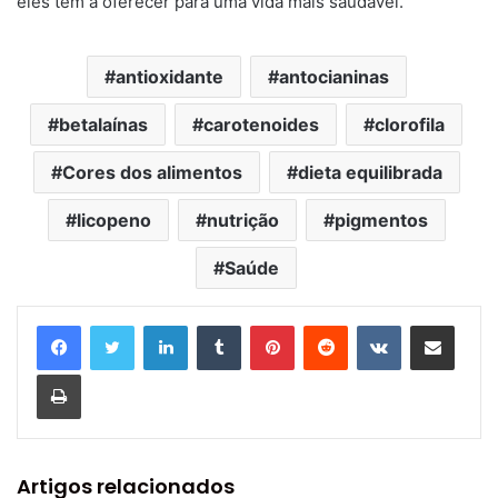
eles têm a oferecer para uma vida mais saudável.
antioxidante
antocianinas
betalaínas
carotenoides
clorofila
Cores dos alimentos
dieta equilibrada
licopeno
nutrição
pigmentos
Saúde
Linkedin
Tumblr
Pinterest
Reddit
VK
Compartilhar via e-mail
Imprimir
Artigos relacionados